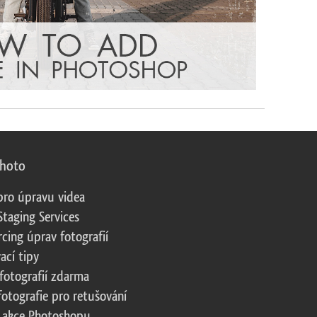
photo
pro úpravu videa
Staging Services
cing úprav fotografií
ací tipy
fotografií zdarma
fotografie pro retušování
 akce Photoshopu