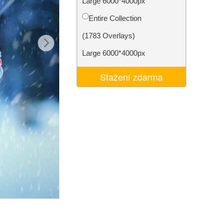
Large 6000*4000px
I
Video Editing Services
Entire Collection
(1783 Overlays)
Large 6000*4000px
Stažení zdarma