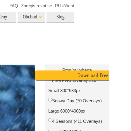
FAQ
Zaregistrovat se
Přihlášení
Ceny
Obchod
Blog
es
Video
Profesionální LUT
Překryvná videa
tské
Služby úpravy fotografií
nemovitostí
Prosím vyberte
Download Free PNG
Free PNG Overlay #10
y
Small 800*533px
brázky
Foto Obnovení Služby
Snowy Day (70 Overlays)
Large 6000*4000px
4 Seasons (411 Overlays)