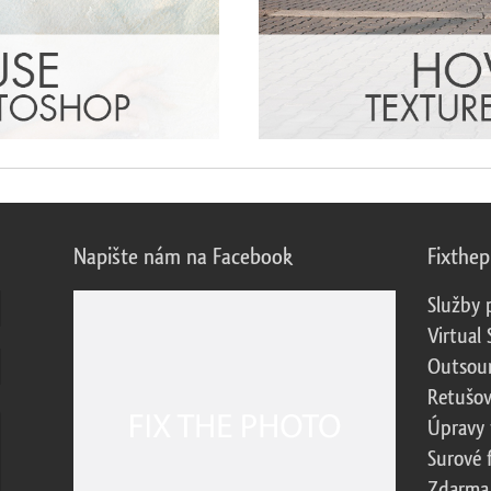
Napište nám na Facebook
Fixthe
Služby 
Virtual 
Outsour
Retušov
Úpravy 
Surové 
Zdarma