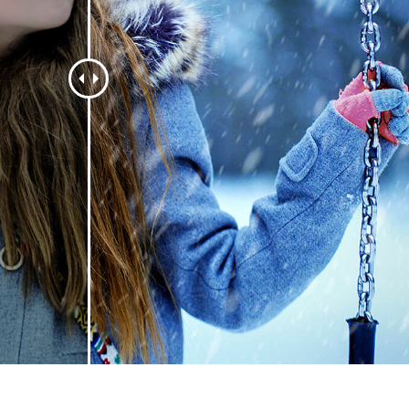
etušování produktů
Služby retušování šperků
Data pro výcvik A