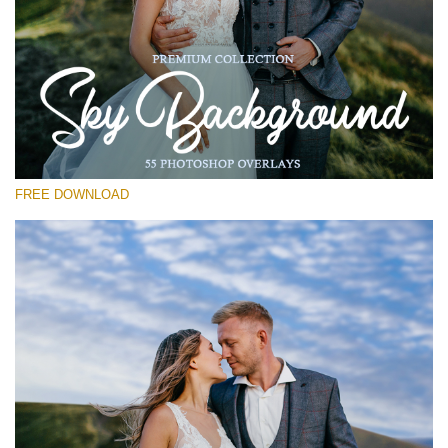
Prosím vyberte
Free Photoshop Overlay #24
Small 800*533px
Sky Background
(55 Overlays)
FREE DOWNLOAD
Large 6000*4000px
Luxury Wedding
(373 Overlays)
Large 6000*4000px
Entire Collection
(1783 Overlays)
Large 6000*4000px