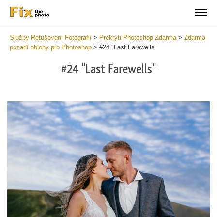
Služby Retušování Fotografií
>
Prekryti Photoshop Zdarma
>
Zdarma
pozadí oblohy pro Photoshop
>
#24 "Last Farewells"
#24 "Last Farewells"
Do
Fr
Ov