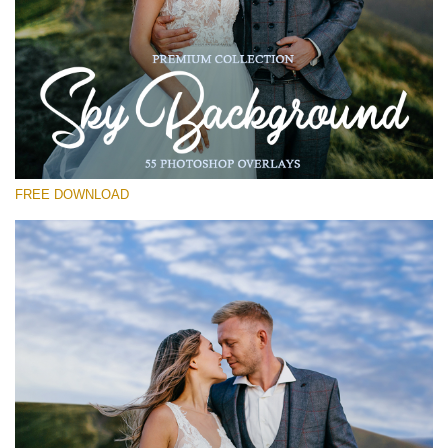
Prosím vyberte
Free Photoshop Overlay #18
Small 800*533px
Sky Background
(55 Overlays)
FREE DOWNLOAD
Large 6000*4000px
Grunge Collection
(252 Overlays)
Large 6000*4000px
Entire Collection
(1783 Overlays)
Large 6000*4000px