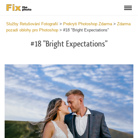
Služby Retušování Fotografií
>
Prekryti Photoshop Zdarma
>
Zdarma
pozadí oblohy pro Photoshop
>
#18 "Bright Expectations"
#18 "Bright Expectations"
Do
Fr
Ov