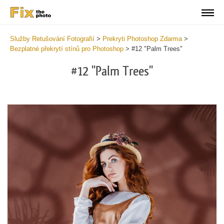
Služby Retušování Fotografií
>
Prekryti Photoshop Zdarma
>
Bezplatné překrytí stínů pro Photoshop
>
#12 "Palm Trees"
#12 "Palm Trees"
Do
Fr