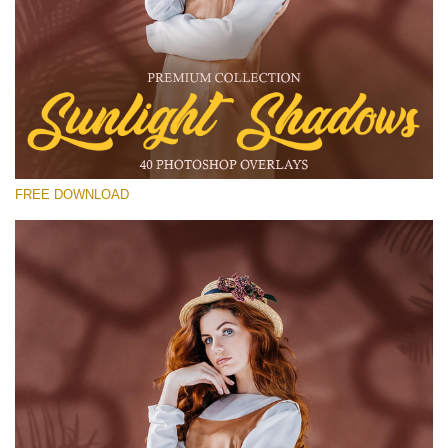
Prosím vyberte
Free Shadow Overlay #12
Small 800*533px
Sunlight Shadows
(40 Overlays)
FREE DOWNLOAD
Large 6000*4000px
Luxury Wedding
(373 Overlays)
Large 6000*4000px
Entire Collection
(1783 Overlays)
Large 6000*4000px