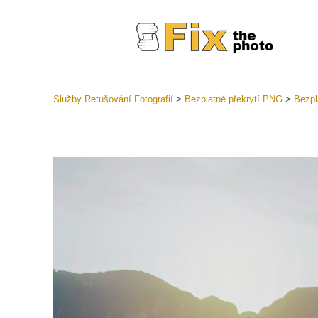
Služby Retušování Fotografií
>
Bezplatné překrytí PNG
>
Bezpl
Předvolb
Celé před
Retušova
LR
Přednasta
nabídek
Mobilní k
Služby pr