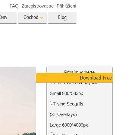
FAQ
Zaregistrovat se
Přihlášení
Ceny
Obchod
Blog
es
Video
Profesionální LUT
Překryvná videa
tské
Služby úpravy fotografií
nemovitostí
Prosím vyberte
Download Free PNG
Free PNG Overlay #4
y
Small 800*533px
brázky
Foto Obnovení Služby
Flying Seagulls
(31 Overlays)
Large 6000*4000px