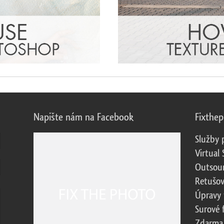
Napište nám na Facebook
Fixthe
Služby 
Virtual 
Outsour
Retušov
Úpravy 
Surové 
Zdarma