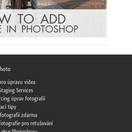
photo
pro úpravu videa
Staging Services
cing úprav fotografií
ací tipy
fotografií zdarma
fotografie pro retušování
 akce Photoshopu