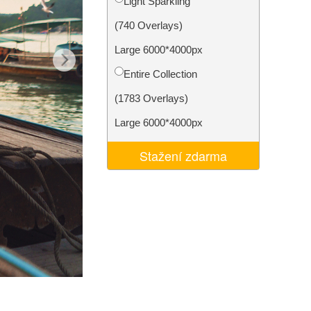
Light Sparkling
I
Video Editing Services
(740 Overlays)
Large 6000*4000px
Entire Collection
(1783 Overlays)
Large 6000*4000px
Stažení zdarma