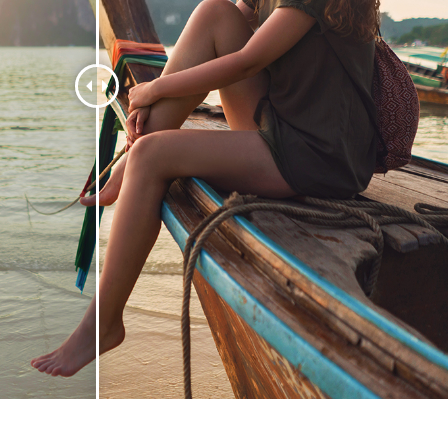
etušování produktů
Služby retušování šperků
Data pro výcvik A