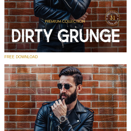
Prosím vyberte
Free Photoshop Overlay
Small 800*533px
Dirty Grunge
(31 Overlays)
FREE DOWNLOAD
Large 6000*4000px
Entire Collection
(1783 Overlays)
Large 6000*4000px
Stažení zdarma