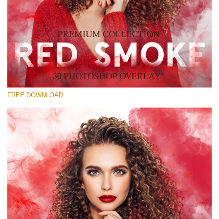
Prosím vyberte
Free Red Smoke Overlay #28
Small 800*533px
Red Smoke
(30 Overlays)
FREE DOWNLOAD
Large 6000*4000px
Sky Boundless
(347 Overlays)
Large 6000*4000px
Entire Collection
(1783 Overlays)
Large 6000*4000px