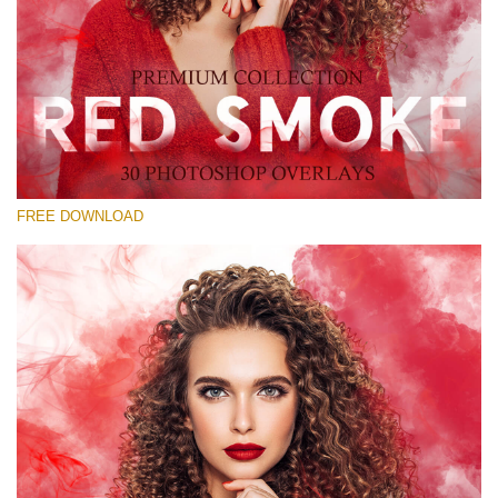
Prosím vyberte
Free Red Smoke Overlay #21
Small 800*533px
Red Smoke
(30 Overlays)
FREE DOWNLOAD
Large 6000*4000px
Luxury Wedding
(373 Overlays)
Large 6000*4000px
Entire Collection
(1783 Overlays)
Large 6000*4000px