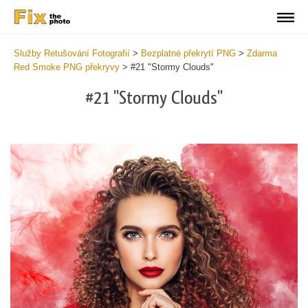
Služby Retušování Fotografií
>
Bezplatné překrytí PNG
>
Zdarma
Red Smoke PNG překryvy
>
#21 "Stormy Clouds"
#21 "Stormy Clouds"
Do
Fr