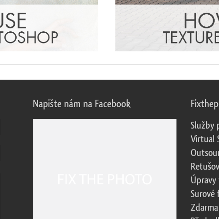
Napište nám na Facebook
Fixthe
Služby 
Virtual 
Outsour
Retušov
Úpravy 
Surové 
Zdarma