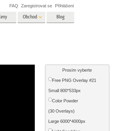
FAQ
Zaregistrovat se
Přihlášení
Ceny
Obchod
Blog
es
Video
Profesionální LUT
Překryvná videa
tské
Služby úpravy fotografií
nemovitostí
Prosím vyberte
Free PNG Overlay #21
y
Small 800*533px
brázky
Foto Obnovení Služby
Color Powder
(30 Overlays)
Large 6000*4000px