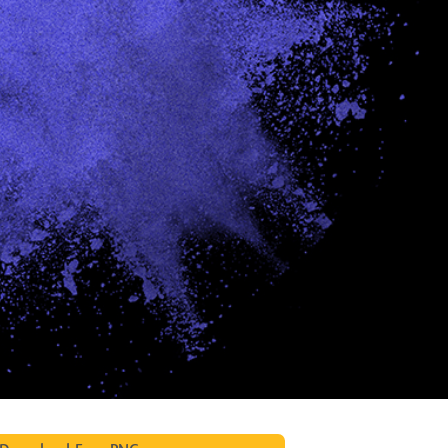
etušování produktů
Služby retušování šperků
Data pro výcvik A