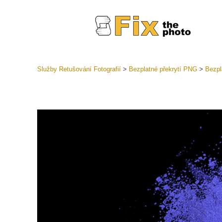
Služby Retušování Fotografií
>
Bezplatné překrytí PNG
>
Bezpl
Předvolb
Celé před
Retušova
LR
Přednasta
nabídek
Mobilní k
Služby pr