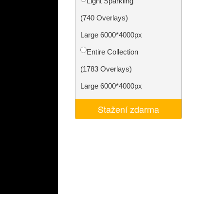
Light Sparkling
I
Video Editing Services
(740 Overlays)
Large 6000*4000px
Entire Collection
(1783 Overlays)
Large 6000*4000px
Stažení zdarma