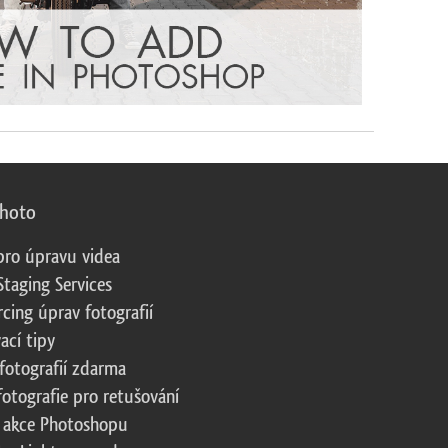
photo
pro úpravu videa
Staging Services
cing úprav fotografií
ací tipy
fotografií zdarma
fotografie pro retušování
 akce Photoshopu