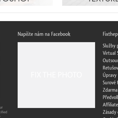
Napište nám na Facebook
Fixthe
Služby 
Virtual 
Outsour
Retušov
Úpravy 
Surové 
Zdarma
Předvol
Affilia
ur
Zásady 
ified
r