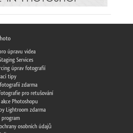
photo
pro úpravu videa
Staging Services
cing úprav fotografií
ací tipy
fotografií zdarma
fotografie pro retušování
 akce Photoshopu
by Lightroom zdarma
te program
ochrany osobních údajů