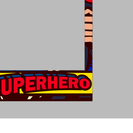
etušování produktů
Služby retušování šperků
Data pro výcvik A