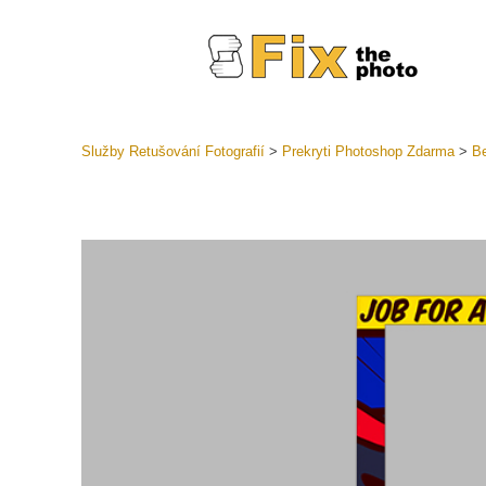
Služby Retušování Fotografií
>
Prekryti Photoshop Zdarma
>
Be
Předvolb
Celé před
Retušova
LR
Přednasta
nabídek
Mobilní k
Služby pr