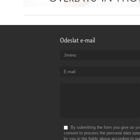
Odeslat e-mail
Jméno
E-mail
By submitting the form you give us yo
consent to process the personal data spec
by you in the fields above according to ou