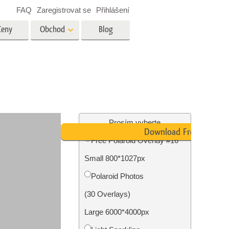
FAQ
Zaregistrovat se
Přihlášení
Ceny
Obchod
Blog
es
Video
Profesionální LUT
Překryvná videa
tské
Služby úpravy fotografií
nemovitostí
Prosím vyberte
Download Free
Free Polaroid Overlay #16
y
Small 800*1027px
brázky
Foto Obnovení Služby
Polaroid Photos
(30 Overlays)
Large 6000*4000px