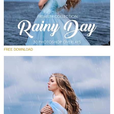
Prosím vyberte
Free Photoshop Overlay
Small 800*533px
Rain Day
(30 Overlays)
FREE DOWNLOAD
Large 6000*4000px
Entire Collection
(1783 Overlays)
Large 6000*4000px
Stažení zdarma