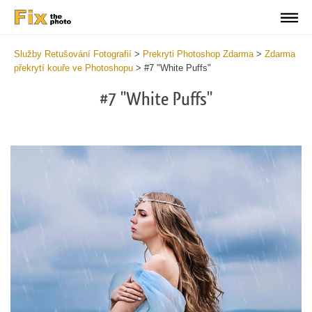
Služby Retušování Fotografií
>
Prekryti Photoshop Zdarma
>
Zdarma
překrytí kouře ve Photoshopu
>
#7 "White Puffs"
#7 "White Puffs"
Do
Fr
Ov