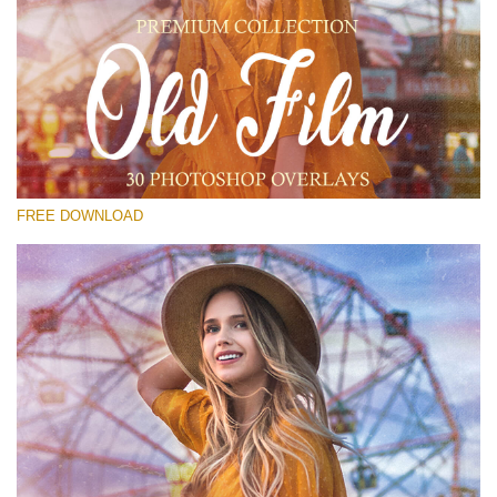
Prosím vyberte
Free Old Film Overlay #23
Small 800*533px
Old Film
(30 Overlays)
FREE DOWNLOAD
Large 6000*4000px
Grunge Collection
(347 Overlays)
Large 6000*4000px
Entire Collection
(1783 Overlays)
Large 6000*4000px