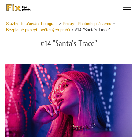
Služby Retušování Fotografií
>
Prekryti Photoshop Zdarma
>
Bezplatné překrytí světelných pruhů
>
#14 "Santa's Trace"
#14 "Santa's Trace"
Do
Fr
Ov