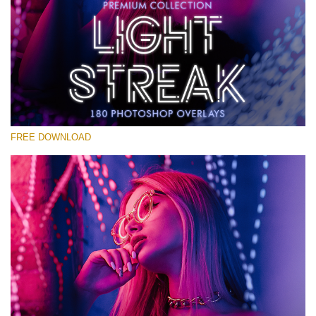
Prosím vyberte
Free Photoshop Overlay #14
Small 800*533px
Light Streak
(180 Overlays)
FREE DOWNLOAD
Large 6000*4000px
Light Sparkling
(740 Overlays)
Large 6000*4000px
Entire Collection
(1783 Overlays)
Large 6000*4000px