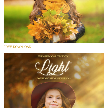
Prosím vyberte
Free Light Overlay #28
Small 800*533px
Light Overlays
(30 Overlays)
FREE DOWNLOAD
Large 6000*4000px
Light Sparkling
(740 Overlays)
Large 6000*4000px
Entire Collection
(1783 Overlays)
Large 6000*4000px