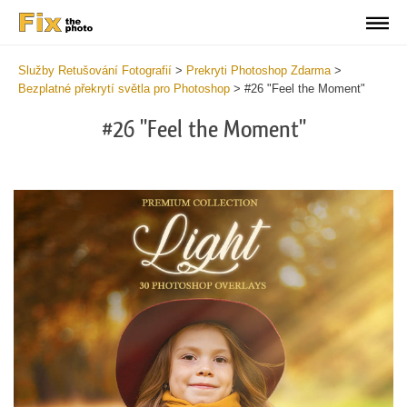
Služby Retušování Fotografií
>
Prekryti Photoshop Zdarma
>
Bezplatné překrytí světla pro Photoshop
>
#26 "Feel the Moment"
#26 "Feel the Moment"
Do
Fr