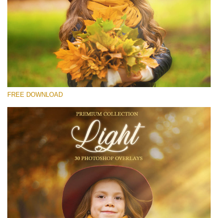
Prosím vyberte
Free Light Overlay #26
Small 800*533px
Light Overlays
(30 Overlays)
FREE DOWNLOAD
Large 6000*4000px
Fairy Tale (344 Overlays)
Large 6000*4000px
Entire Collection
(1783 Overlays)
Large 6000*4000px
Stažení zdarma