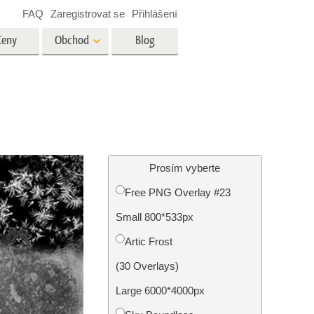
FAQ
Zaregistrovat se
Přihlášení
Ceny
Obchod
Blog
es
Video
Profesionální LUT
Překryvná videa
tské
Služby úpravy fotografií
nemovitostí
Prosím vyberte
Free PNG Overlay #23
y
Small 800*533px
brázky
Foto Obnovení Služby
Artic Frost
(30 Overlays)
Large 6000*4000px