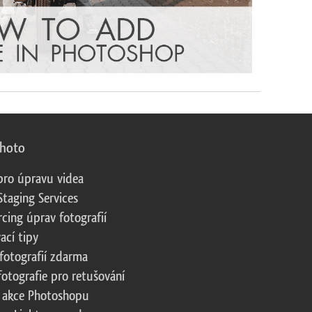
photo
pro úpravu videa
Staging Services
cing úprav fotografií
ací tipy
fotografií zdarma
fotografie pro retušování
 akce Photoshopu