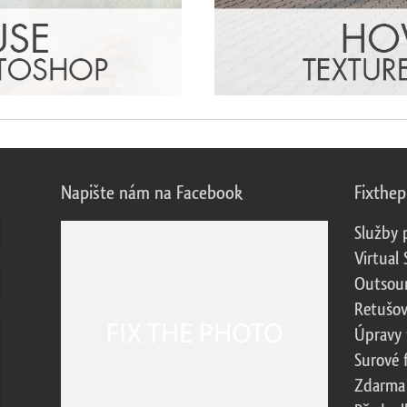
Napište nám na Facebook
Fixthe
Služby 
Virtual 
Outsour
Retušov
Úpravy 
Surové 
Zdarma