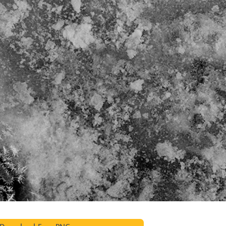
etušování produktů
Služby retušování šperků
Data pro výcvik A