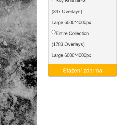
Sky Boundless
I
Video Editing Services
(347 Overlays)
Large 6000*4000px
Entire Collection
(1783 Overlays)
Large 6000*4000px
Stažení zdarma