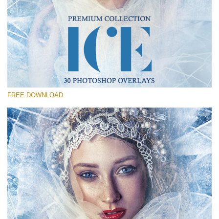
Prosím vyberte
Free Photoshop Overlay #29
Small 800*533px
Ice Bundle
(30 Overlays)
FREE DOWNLOAD
Large 6000*4000px
4 Seasons (411 Overlays)
Large 6000*4000px
Entire Collection
(1783 Overlays)
Large 6000*4000px
Stažení zdarma