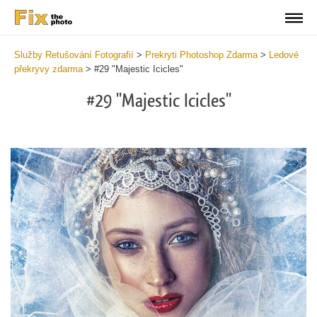
Služby Retušování Fotografií
>
Prekryti Photoshop Zdarma
>
Ledové
překryvy zdarma
>
#29 "Majestic Icicles"
#29 "Majestic Icicles"
Do
Fr
Ov