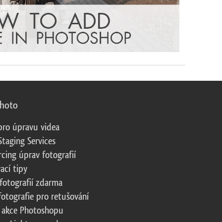
photo
pro úpravu videa
Staging Services
cing úprav fotografií
ací tipy
fotografií zdarma
fotografie pro retušování
 akce Photoshopu