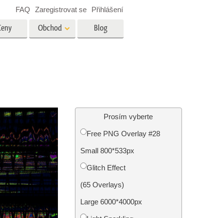
FAQ
Zaregistrovat se
Přihlášení
Ceny
Obchod
Blog
es
Video
Profesionální LUT
Překryvná videa
tské
Služby úpravy fotografií
nemovitostí
Prosím vyberte
Free PNG Overlay #28
y
Small 800*533px
brázky
Foto Obnovení Služby
Glitch Effect
(65 Overlays)
Large 6000*4000px