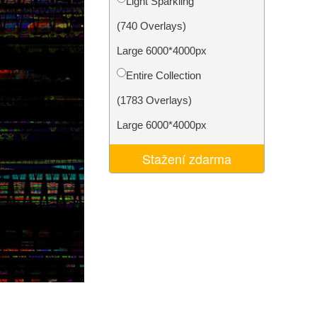
Light Sparkling
I
Video Editing Services
(740 Overlays)
Large 6000*4000px
Entire Collection
(1783 Overlays)
Large 6000*4000px
Stažení zdarma