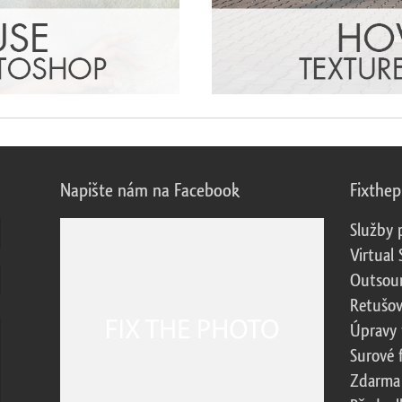
Napište nám na Facebook
Fixthe
Služby 
Virtual 
Outsour
Retušov
Úpravy 
Surové 
Zdarma