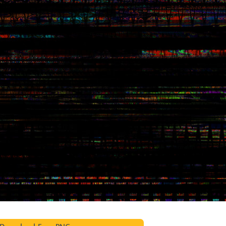
etušování produktů
Služby retušování šperků
Data pro výcvik A