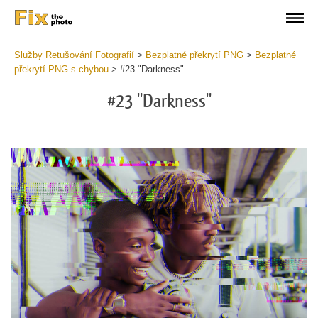
Služby Retušování Fotografií
>
Bezplatné překrytí PNG
>
Bezplatné
překrytí PNG s chybou
>
#23 "Darkness"
#23 "Darkness"
Do
Fr
PN