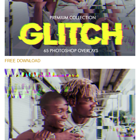
Prosím vyberte
Free PNG Overlay #23
Small 800*533px
Glitch Effect
(65 Overlays)
FREE DOWNLOAD
Large 6000*4000px
Luxury Wedding
(373 Overlays)
Large 6000*4000px
Entire Collection
(1783 Overlays)
Large 6000*4000px