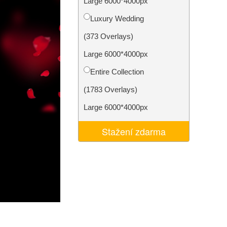
Large 6000*4000px
I
Video Editing Services
Luxury Wedding
(373 Overlays)
Large 6000*4000px
Entire Collection
(1783 Overlays)
Large 6000*4000px
Stažení zdarma