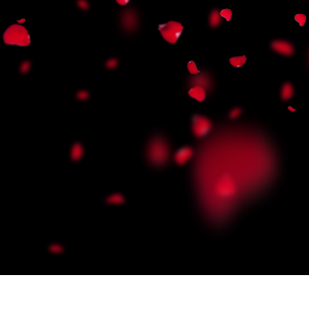
etušování produktů
Služby retušování šperků
Data pro výcvik A