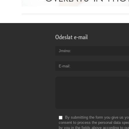
Odeslat e-mail
Jméno
E-mail
By submitting the form you give us yo
consent to process the personal data spec
by you in the fields above according to ou