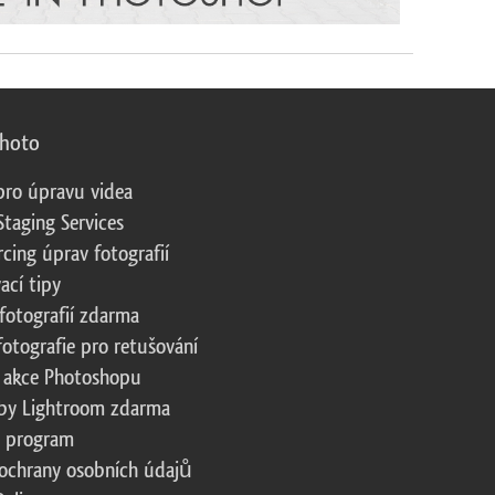
photo
pro úpravu videa
Staging Services
cing úprav fotografií
ací tipy
fotografií zdarma
fotografie pro retušování
 akce Photoshopu
by Lightroom zdarma
te program
ochrany osobních údajů