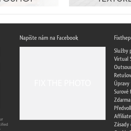
Napište nám na Facebook
Fixthe
Služby 
Virtual 
Outsour
Retušov
Úpravy 
Surové 
Zdarma
Předvol
Affilia
ur
Zásady 
ified
r