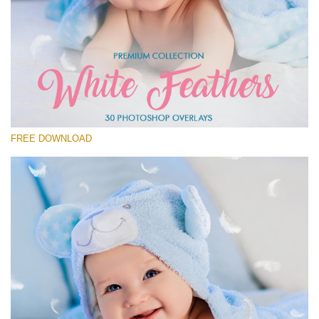
Prosím vyberte
Free Feather Overlay #25
Small 800*600px
White Feathers
(30 Overlays)
FREE DOWNLOAD
Large 6000*4000px
Fairy Tale (344 Overlays)
Large 6000*4000px
Entire Collection
(1783 Overlays)
Large 6000*4000px
Stažení zdarma