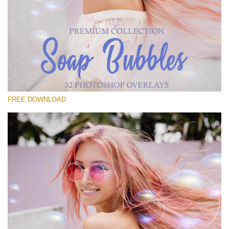
Prosím vyberte
Free Bubbles Overlay #21
Small 800*533px
Soap Bubbles
(30 Overlays)
FREE DOWNLOAD
Large 6000*4000px
Fairy Tale (344 Overlays)
Large 6000*4000px
Entire Collection
(1783 Overlays)
Large 6000*4000px
Stažení zdarma