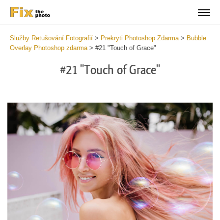
Služby Retušování Fotografií
>
Prekryti Photoshop Zdarma
>
Bubble
Overlay Photoshop zdarma
>
#21 "Touch of Grace"
#21 "Touch of Grace"
Do
Fr