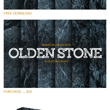
Prosím vyberte
FREE DOWNLOAD
Free Photoshop Overlay
Small 800*533px
Olden Stone
(30 Overlays)
Large 6000*4000px
Entire Collection
(1783 Overlays)
Large 6000*4000px
Stažení zdarma
PURCHASE → $19