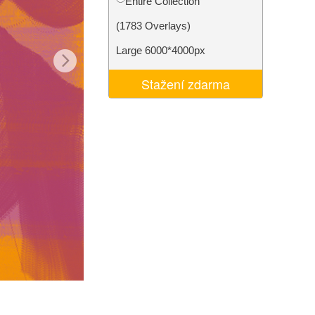
Entire Collection
I
Video Editing Services
(1783 Overlays)
Large 6000*4000px
Stažení zdarma