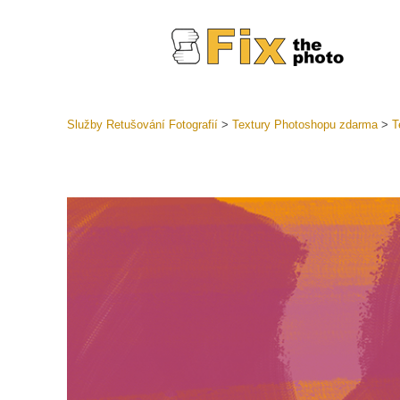
Služby Retušování Fotografií
>
Textury Photoshopu zdarma
>
T
Předvolb
Celé před
Retušova
LR
Přednasta
nabídek
Mobilní k
Služby pr