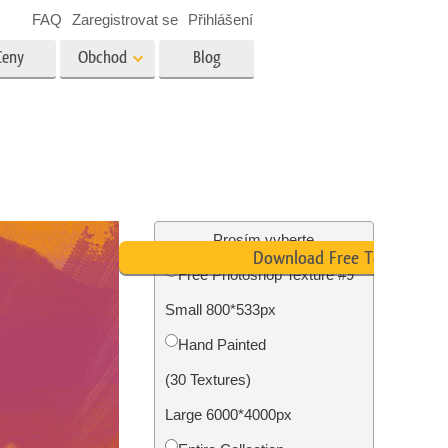
FAQ
Zaregistrovat se
Přihlášení
Ceny
Obchod
Blog
es
Video
Profesionální LUT
Překryvná videa
tské
Služby úpravy fotografií
nemovitostí
Prosím vyberte
Download Free Texture
Free Photoshop Texture #9
y
Small 800*533px
brázky
Foto Obnovení Služby
Hand Painted
(30 Textures)
Large 6000*4000px