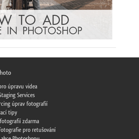
photo
pro úpravu videa
Staging Services
cing úprav fotografií
ací tipy
fotografií zdarma
fotografie pro retušování
 akce Photoshopu