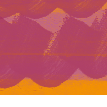
etušování produktů
Služby retušování šperků
Data pro výcvik A