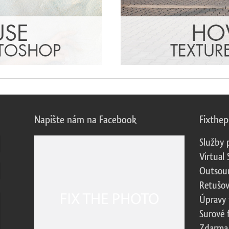
Napište nám na Facebook
Fixthe
Služby 
Virtual 
Outsour
Retušov
Úpravy 
Surové 
Zdarma