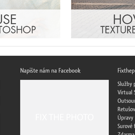
Napište nám na Facebook
Fixthe
Služby 
Virtual 
Outsour
Retušov
Úpravy 
Surové 
Zdarma