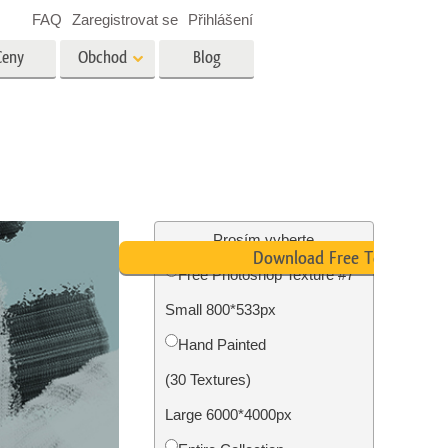
FAQ
Zaregistrovat se
Přihlášení
Ceny
Obchod
Blog
es
Video
Profesionální LUT
Překryvná videa
tské
Služby úpravy fotografií
nemovitostí
Prosím vyberte
Download Free Texture
Free Photoshop Texture #7
y
Small 800*533px
brázky
Foto Obnovení Služby
Hand Painted
(30 Textures)
Large 6000*4000px