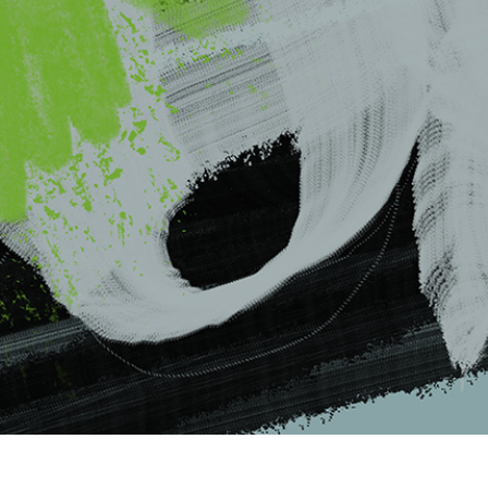
etušování produktů
Služby retušování šperků
Data pro výcvik A