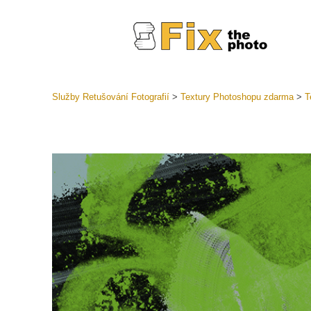
Služby Retušování Fotografií
>
Textury Photoshopu zdarma
>
T
Předvolb
Celé před
Retušova
LR
Přednasta
nabídek
Mobilní k
Služby pr