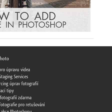
photo
pro úpravu videa
Staging Services
cing úprav fotografií
ací tipy
fotografií zdarma
fotografie pro retušování
 akce Photoshopu