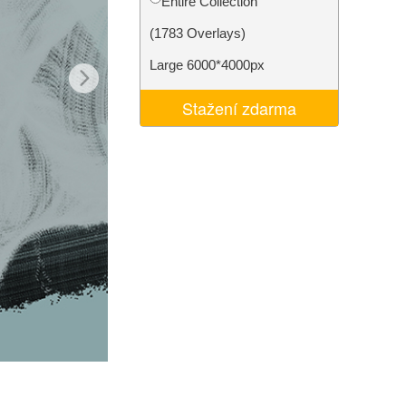
Entire Collection
I
Video Editing Services
(1783 Overlays)
Large 6000*4000px
Stažení zdarma