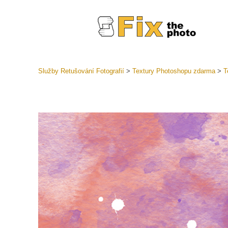
Služby Retušování Fotografií
>
Textury Photoshopu zdarma
>
T
Předvolb
Celé před
Retušova
LR
Přednasta
nabídek
Mobilní k
Služby pr