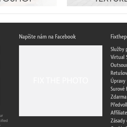
Napište nám na Facebook
Fixthe
Služby 
Virtual 
Outsour
Retušov
Úpravy 
Surové 
Zdarma
Předvol
Affilia
ur
Zásady 
ified
r