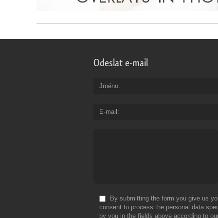
Odeslat e-mail
Jméno
E-mail
By submitting the form you give us yo
consent to process the personal data spec
by you in the fields above according to ou