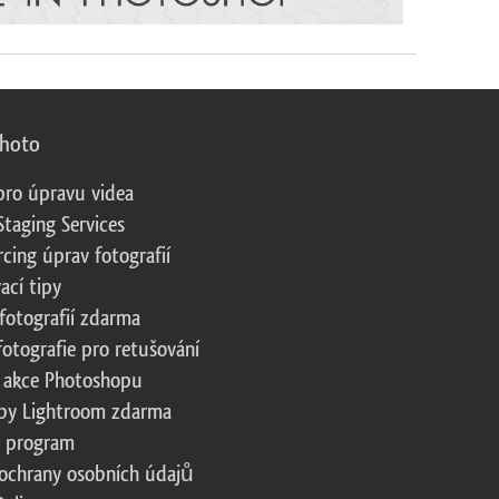
photo
pro úpravu videa
Staging Services
cing úprav fotografií
ací tipy
fotografií zdarma
fotografie pro retušování
 akce Photoshopu
by Lightroom zdarma
te program
ochrany osobních údajů