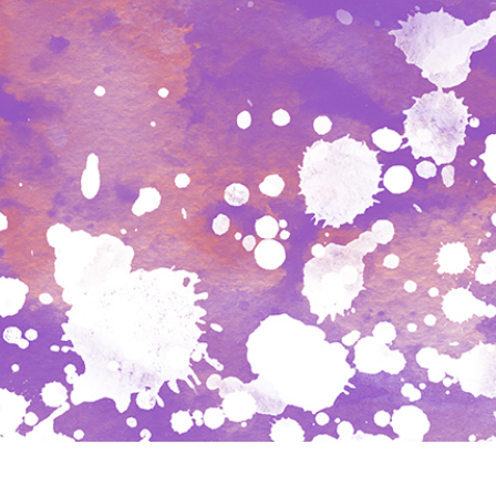
etušování produktů
Služby retušování šperků
Data pro výcvik A