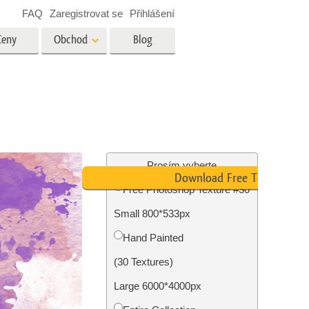
FAQ
Zaregistrovat se
Přihlášení
Ceny
Obchod
Blog
es
Video
Profesionální LUT
Překryvná videa
tské
Služby úpravy fotografií
nemovitostí
Prosím vyberte
Download Free Texture
Free Photoshop Texture #30
y
Small 800*533px
brázky
Foto Obnovení Služby
Hand Painted
(30 Textures)
Large 6000*4000px