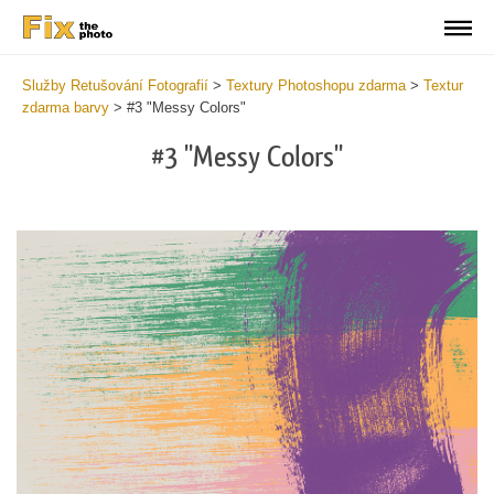
Služby Retušování Fotografií
>
Textury Photoshopu zdarma
>
Textur
zdarma barvy
>
#3 "Messy Colors"
#3 "Messy Colors"
Do
Fr
Te