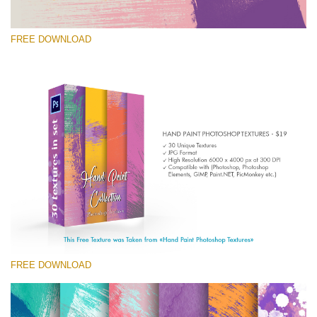
FREE DOWNLOAD
Prosím vyberte
Free Photoshop Texture #3 Small 800*533px
Hand Painted
(30 Textures)
Large 6000*4000px
Entire Collection
(1783 Overlays)
FREE DOWNLOAD
Large 6000*4000px
Stažení zdarma