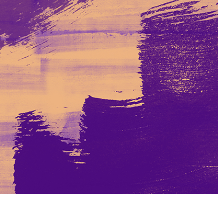
etušování produktů
Služby retušování šperků
Data pro výcvik A