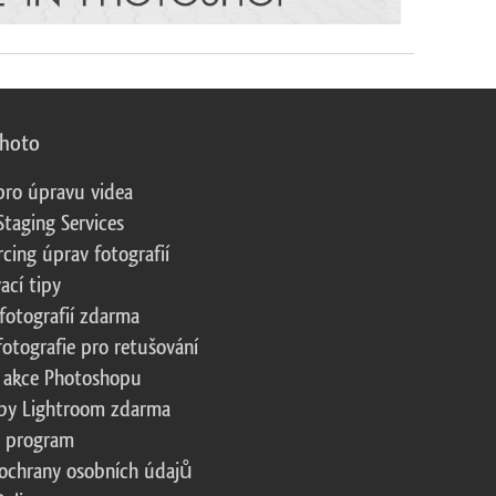
photo
pro úpravu videa
Staging Services
cing úprav fotografií
ací tipy
fotografií zdarma
fotografie pro retušování
 akce Photoshopu
by Lightroom zdarma
te program
ochrany osobních údajů