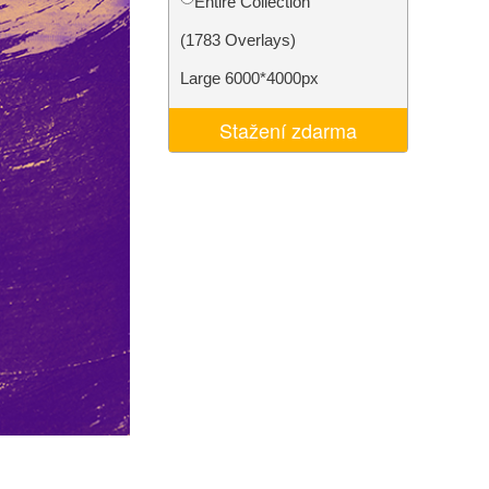
Entire Collection
I
Video Editing Services
(1783 Overlays)
Large 6000*4000px
Stažení zdarma