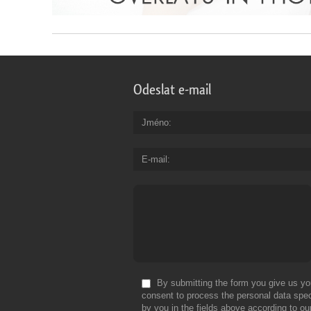
Odeslat e-mail
Jméno
E-mail
By submitting the form you give us yo
consent to process the personal data spec
by you in the fields above according to ou