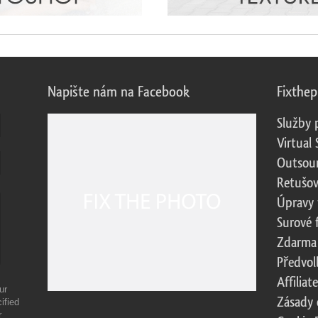
Napište nám na Facebook
Fixthe
Služby 
Virtual 
Outsour
Retušov
Úpravy 
Surové 
Zdarma
Předvol
Affilia
ur
Zásady 
ified
r