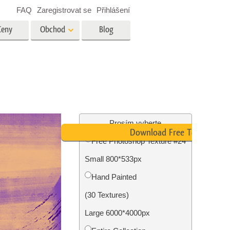
FAQ
Zaregistrovat se
Přihlášení
Ceny
Obchod
Blog
es
Video
Profesionální LUT
Překryvná videa
tské
Služby úpravy fotografií
nemovitostí
Prosím vyberte
Download Free Texture
Free Photoshop Texture #24
y
Small 800*533px
brázky
Foto Obnovení Služby
Hand Painted
(30 Textures)
Large 6000*4000px