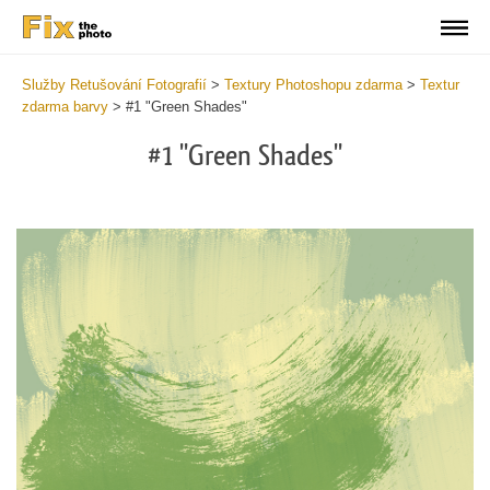
Služby Retušování Fotografií
>
Textury Photoshopu zdarma
>
Textur
zdarma barvy
>
#1 "Green Shades"
#1 "Green Shades"
Do
Fr
Te