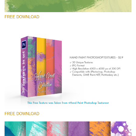
FREE DOWNLOAD
Prosím vyberte
Free Photoshop Texture #1 Small 800*533px
Hand Painted
(30 Textures)
Large 6000*4000px
Entire Collection
(1783 Overlays)
FREE DOWNLOAD
Large 6000*4000px
Stažení zdarma