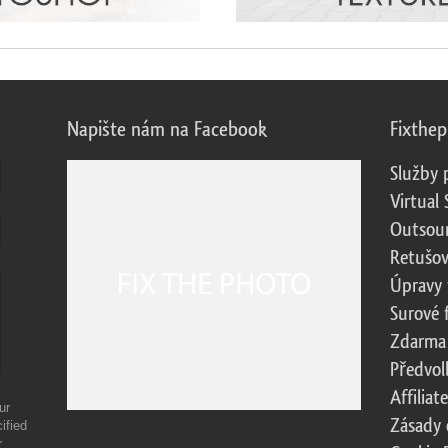
Napište nám na Facebook
Fixthe
Služby 
Virtual 
Outsour
Retušov
Úpravy 
Surové 
Zdarma
Předvol
Affilia
ur
Zásady 
ified
r