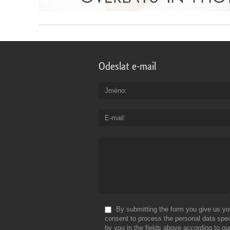
Odeslat e-mail
Jméno
E-mail
By submitting the form you give us yo
consent to process the personal data spec
by you in the fields above according to ou