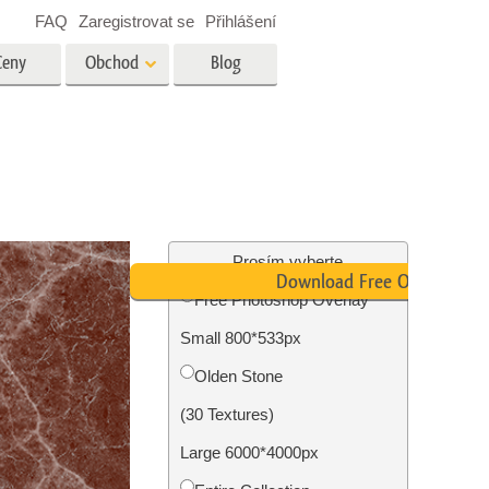
FAQ
Zaregistrovat se
Přihlášení
Ceny
Obchod
Blog
es
Video
Profesionální LUT
Překryvná videa
tské
Služby úpravy fotografií
nemovitostí
Prosím vyberte
Download Free Overlay
Free Photoshop Overlay
y
Small 800*533px
brázky
Foto Obnovení Služby
Olden Stone
(30 Textures)
Large 6000*4000px