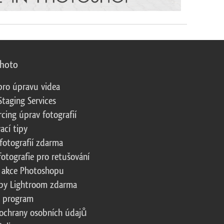
photo
pro úpravu videa
Staging Services
cing úprav fotografií
ací tipy
fotografií zdarma
fotografie pro retušování
 akce Photoshopu
by Lightroom zdarma
te program
ochrany osobních údajů