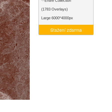
Entire Collection
I
Video Editing Services
(1783 Overlays)
Large 6000*4000px
Stažení zdarma