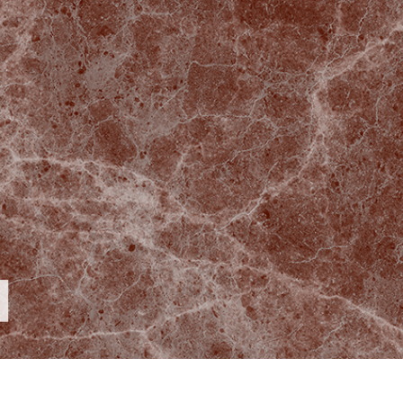
etušování produktů
Služby retušování šperků
Data pro výcvik A