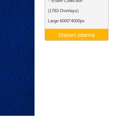
Entire Collection
I
Video Editing Services
(1783 Overlays)
Large 6000*4000px
Stažení zdarma