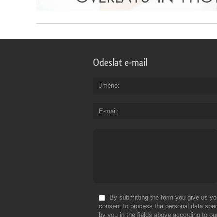
Odeslat e-mail
Jméno
E-mail
By submitting the form you give us yo
consent to process the personal data spec
by you in the fields above according to ou