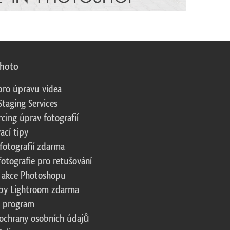
photo
pro úpravu videa
Staging Services
cing úprav fotografií
ací tipy
fotografií zdarma
fotografie pro retušování
 akce Photoshopu
by Lightroom zdarma
te program
ochrany osobních údajů