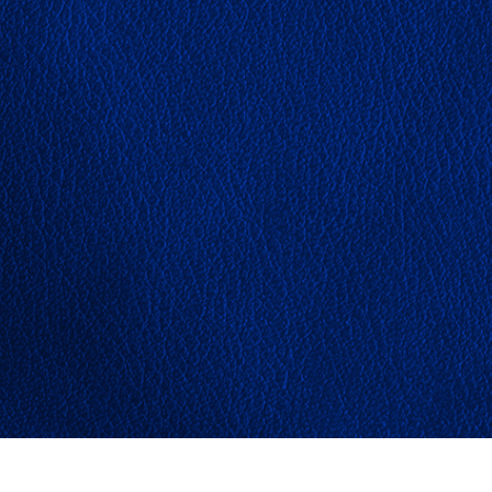
etušování produktů
Služby retušování šperků
Data pro výcvik A