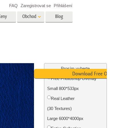
FAQ
Zaregistrovat se
Přihlášení
Ceny
Obchod
Blog
es
Video
Profesionální LUT
Překryvná videa
tské
Služby úpravy fotografií
nemovitostí
Prosím vyberte
Download Free Overlay
Free Photoshop Overlay
y
Small 800*533px
brázky
Foto Obnovení Služby
Real Leather
(30 Textures)
Large 6000*4000px