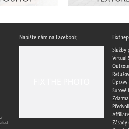
Napište nám na Facebook
Fixthe
Služby 
Virtual 
Outsour
Retušov
Úpravy 
Surové 
Zdarma
Předvol
Affilia
ur
Zásady 
ified
r