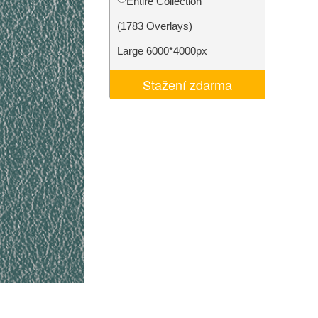
Entire Collection
I
Video Editing Services
(1783 Overlays)
Large 6000*4000px
Stažení zdarma