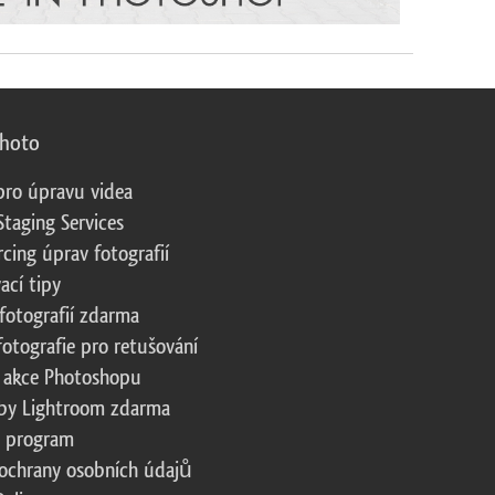
photo
pro úpravu videa
Staging Services
cing úprav fotografií
ací tipy
fotografií zdarma
fotografie pro retušování
 akce Photoshopu
by Lightroom zdarma
te program
ochrany osobních údajů