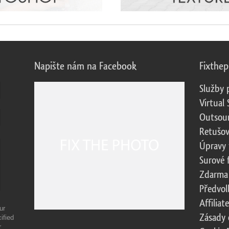
Napište nám na Facebook
Fixthe
Služby 
Virtual 
Outsour
Retušov
Úpravy 
Surové 
Zdarma
Předvol
Affilia
ur
Zásady 
ified
r