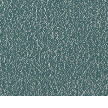
etušování produktů
Služby retušování šperků
Data pro výcvik A