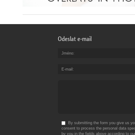
Odeslat e-mail
Jméno
E-mail
By submitting the form you give us yo
consent to process the personal data spec
by you in the fields above according to ou