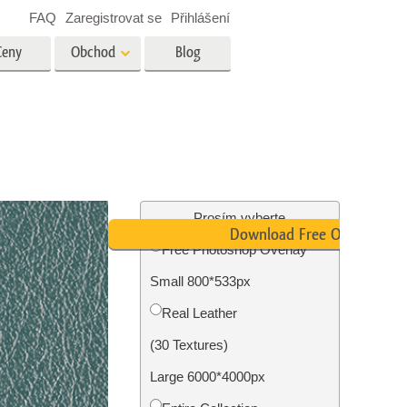
FAQ
Zaregistrovat se
Přihlášení
Ceny
Obchod
Blog
es
Video
Profesionální LUT
Překryvná videa
tské
Služby úpravy fotografií
nemovitostí
Prosím vyberte
Download Free Overlay
Free Photoshop Overlay
y
Small 800*533px
brázky
Foto Obnovení Služby
Real Leather
(30 Textures)
Large 6000*4000px