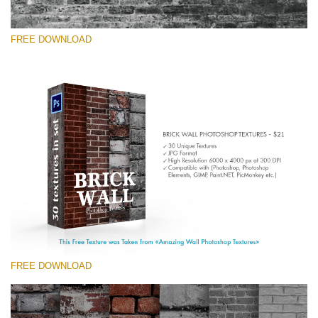
FREE DOWNLOAD
Prosím vyberte
Free Photoshop Texture #2 Small 800*533px
Brick Wall
(30 Textures)
Large 6000*4000px
Entire Collection
(1783 Overlays)
FREE DOWNLOAD
Large 6000*4000px
Stažení zdarma