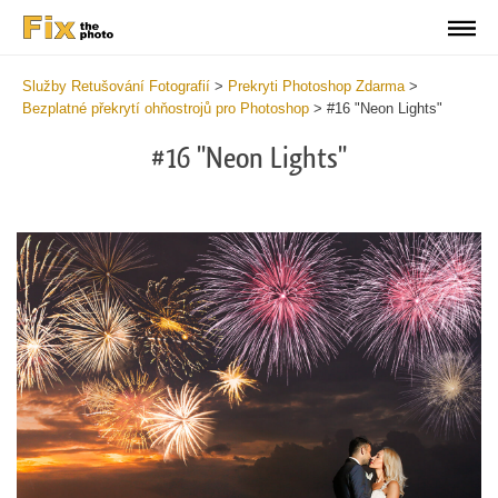
Služby Retušování Fotografií
>
Prekryti Photoshop Zdarma
>
Bezplatné překrytí ohňostrojů pro Photoshop
>
#16 "Neon Lights"
#16 "Neon Lights"
Do
Fr