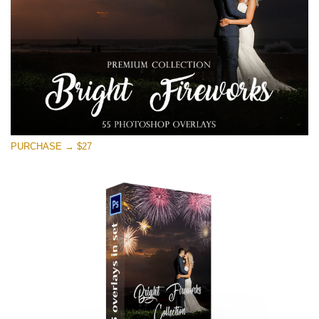
PURCHASE → $27