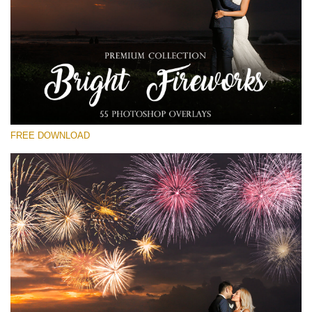
Prosím vyberte
Free Fireworks Overlay #16
Small 800*533px
Bright Fireworks
(55 Overlays)
FREE DOWNLOAD
Large 6000*4000px
Bokeh Collection (650 Overlays)
Large 6000*4000px
Entire Collection
(1783 Overlays)
Large 6000*4000px
Stažení zdarma