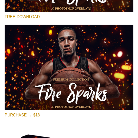
Prosím vyberte
FREE DOWNLOAD
Free Photoshop Overlay #29
Small 800*533px
Fire Sparks
(30 Overlays)
Large 6000*4000px
Sunlight Collection
(290 Overlays)
Large 6000*4000px
Entire Collection
PURCHASE → $18
(1783 Overlays)
Large 6000*4000px