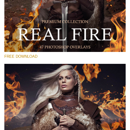
Prosím vyberte
Free Fire Overlay #30
Small 800*533px
Real Fire
(47 Overlays)
FREE DOWNLOAD
Large 6000*4000px
Light Sparkling
(740 Overlays)
Large 6000*4000px
Entire Collection
(1783 Overlays)
Large 6000*4000px