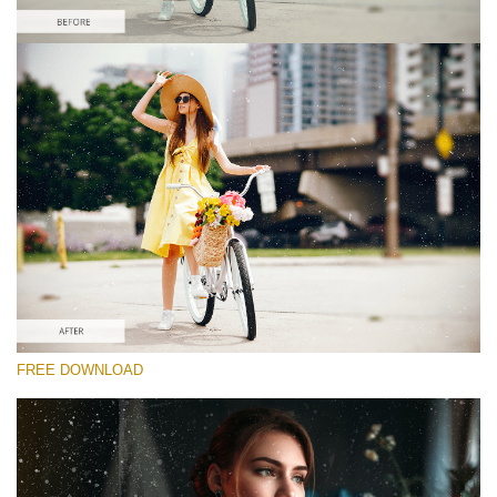
Prosím vyberte
Free Photoshop Overlay #8
Small 800*533px
Film Scratches
(30 Overlays)
Large 6000*4000px
FREE DOWNLOAD
Grunge Collection
(252 Overlays)
Large 6000*4000px