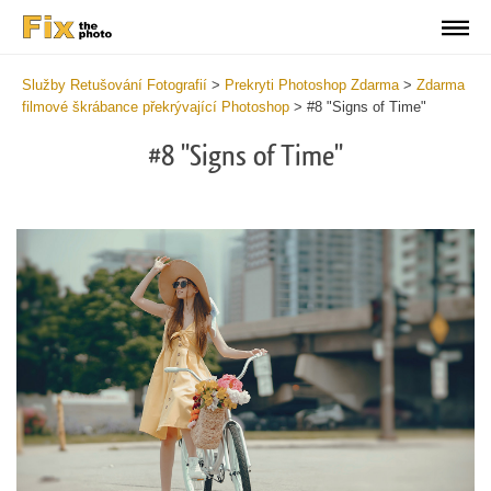
Služby Retušování Fotografií
>
Prekryti Photoshop Zdarma
>
Zdarma
filmové škrábance překrývající Photoshop
>
#8 "Signs of Time"
#8 "Signs of Time"
Do
Fr
Ov