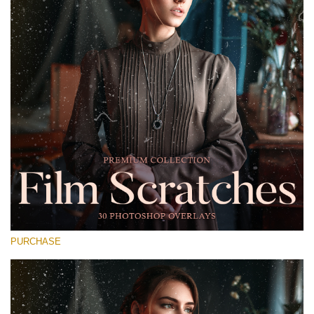
Entire Collection
(1783 Overlays)
Large 6000*4000px
Stažení zdarma
PURCHASE