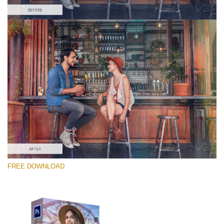
Prosím vyberte
Free PNG Overlay #4
Small 800*533px
Old Film
(30 Overlays)
Large 6000*4000px
FREE DOWNLOAD
Light Sparkling
(740 Overlays)
Large 6000*4000px