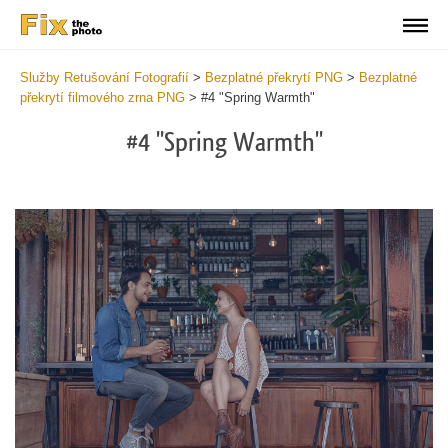
Služby Retušování Fotografií
>
Bezplatné překrytí PNG
>
Bezplatné
překrytí filmového zrna PNG
>
#4 "Spring Warmth"
#4 "Spring Warmth"
Do
Fr
PN