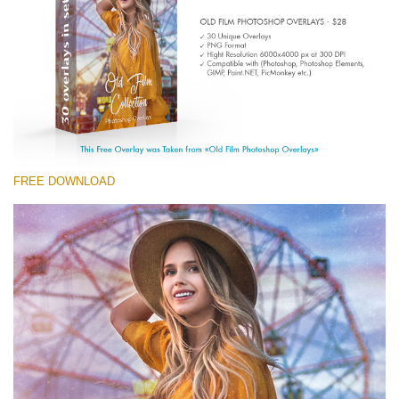
Entire Collection
(1783 Overlays)
Large 6000*4000px
Stažení zdarma
FREE DOWNLOAD