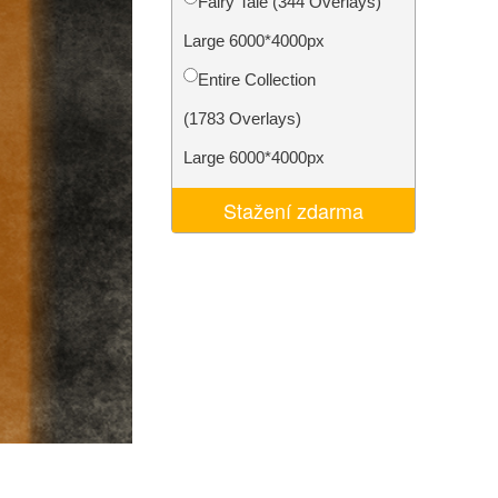
Fairy Tale (344 Overlays)
I
Video Editing Services
Large 6000*4000px
Entire Collection
(1783 Overlays)
Large 6000*4000px
Stažení zdarma