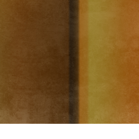
etušování produktů
Služby retušování šperků
Data pro výcvik A