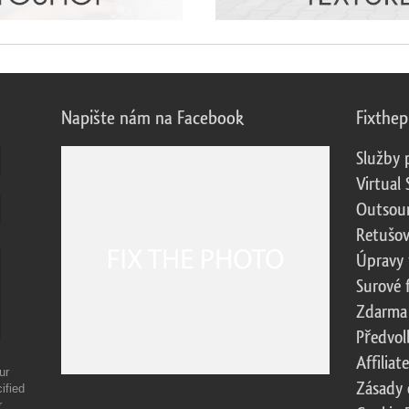
Napište nám na Facebook
Fixthe
Služby 
Virtual 
Outsour
Retušov
Úpravy 
Surové 
Zdarma
Předvol
Affilia
ur
Zásady 
ified
r