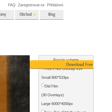
FAQ
Zaregistrovat se
Přihlášení
Ceny
Obchod
Blog
es
Video
Profesionální LUT
Překryvná videa
tské
Služby úpravy fotografií
nemovitostí
Prosím vyberte
Download Free PNG
Free PNG Overlay #14
y
Small 800*533px
brázky
Foto Obnovení Služby
Old Film
(30 Overlays)
Large 6000*4000px