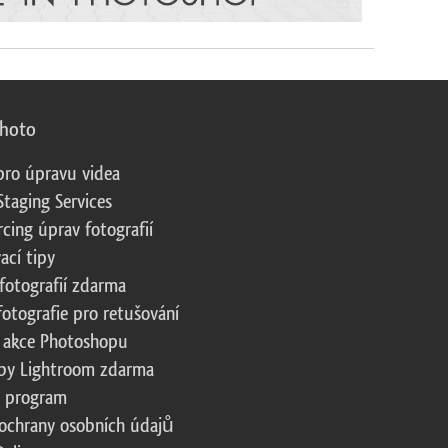
photo
pro úpravu videa
Staging Services
cing úprav fotografií
ací tipy
fotografií zdarma
fotografie pro retušování
 akce Photoshopu
by Lightroom zdarma
te program
ochrany osobních údajů