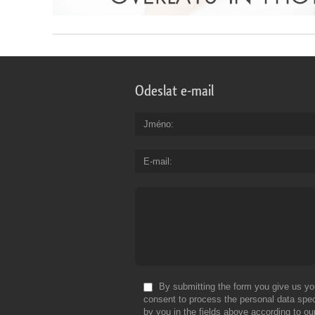
Odeslat e-mail
Jméno
E-mail
By submitting the form you give us yo
consent to process the personal data spec
by you in the fields above according to ou