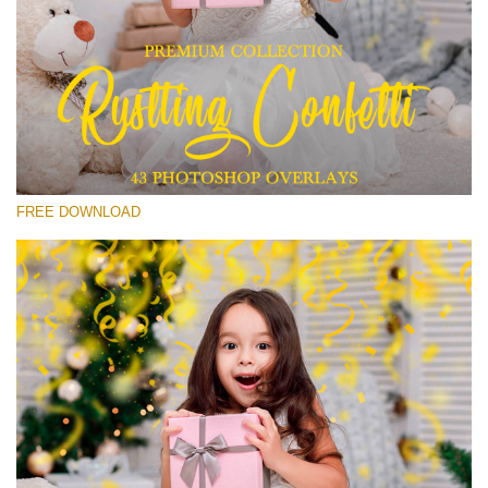
Prosím vyberte
Free Confetti Overlay #15
Small 800*533px
Rustling Confetti
(43 Overlays)
FREE DOWNLOAD
Large 6000*4000px
Sunlight Collection
(290 Overlays)
Large 6000*4000px
Entire Collection
(1783 Overlays)
Large 6000*4000px