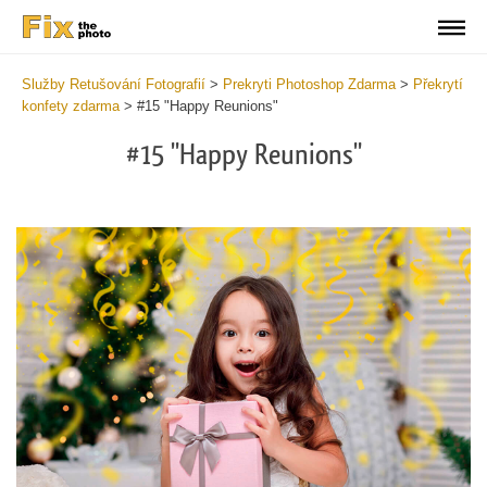
Služby Retušování Fotografií
>
Prekryti Photoshop Zdarma
>
Překrytí
konfety zdarma
>
#15 "Happy Reunions"
#15 "Happy Reunions"
Do
Fr