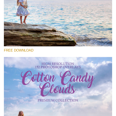
Prosím vyberte
Free Cloud Overlay #26
Small 800*533px
Cotton Candy Clouds
(152 Overlays)
FREE DOWNLOAD
Large 6000*4000px
4 Seasons (411 Overlays)
Large 6000*4000px
Entire Collection
(1783 Overlays)
Large 6000*4000px
Stažení zdarma