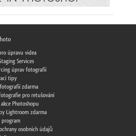
photo
pro úpravu videa
Staging Services
cing úprav fotografií
ací tipy
fotografií zdarma
fotografie pro retušování
 akce Photoshopu
by Lightroom zdarma
te program
ochrany osobních údajů