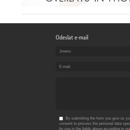
Odeslat e-mail
Jméno
E-mail
By submitting the form you give us yo
consent to process the personal data spec
by you in the fields above according to ou