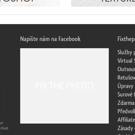
Napište nám na Facebook
Fixthe
Služby 
Virtual 
Outsour
Retušov
Úpravy 
Surové 
Zdarma
Předvol
Affilia
ur
Zásady 
ified
r