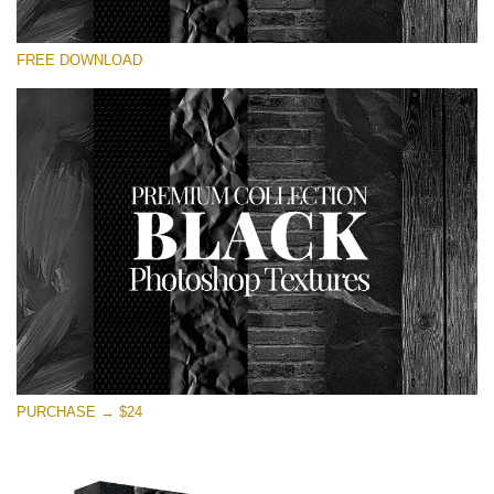
Prosím vyberte
FREE DOWNLOAD
Free Photoshop Overlay
Small 800*533px
Black Textures
(30 Textures)
Large 6000*4000px
Entire Collection
(1783 Overlays)
Large 6000*4000px
Stažení zdarma
PURCHASE → $24