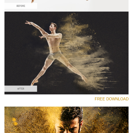
رجاء اختر
Free Sandstorm Actions #3
Sandstorm Bundle
Double Exposure Complete
Entire Collection
تنزيل مجاني
FREE DOWNLOAD