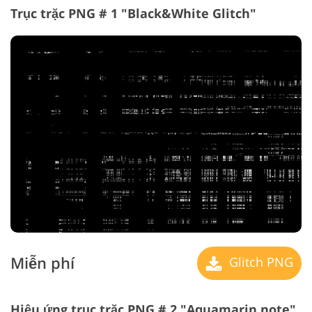
Trục trặc PNG # 1 "Black&White Glitch"
Miễn phí
Glitch PNG
Hiệu ứng trục trặc PNG # 2 "Aquamarin note"