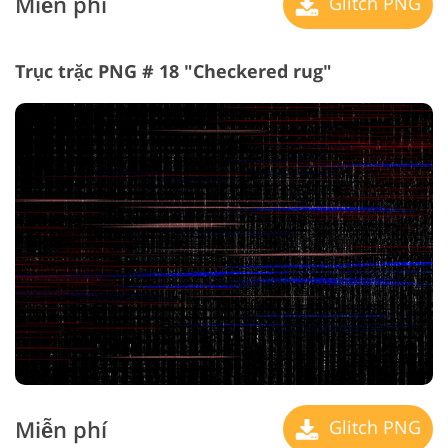
Miễn phí
Glitch PNG
Trục trặc PNG # 18 "Checkered rug"
Miễn phí
Glitch PNG