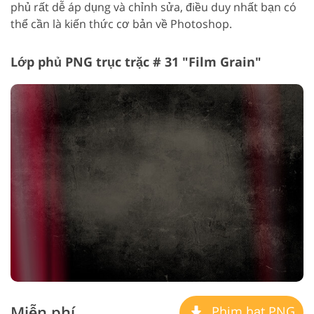
phủ rất dễ áp dụng và chỉnh sửa, điều duy nhất bạn có
thể cần là kiến thức cơ bản về Photoshop.
Lớp phủ PNG trục trặc # 31 "Film Grain"
Miễn phí
Phim hạt PNG