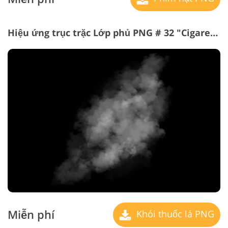
Hiệu ứng trục trặc Lớp phủ PNG # 32 "Cigarette Smoke"
Miễn phí
Khói thuốc lá PNG