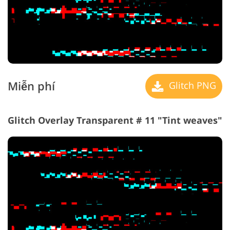
Miễn phí
Glitch PNG
Glitch Overlay Transparent # 11 "Tint weaves"