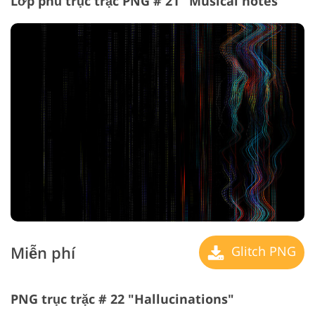
Lớp phủ trục trặc PNG # 21 "Musical notes"
Miễn phí
Glitch PNG
PNG trục trặc # 22 "Hallucinations"