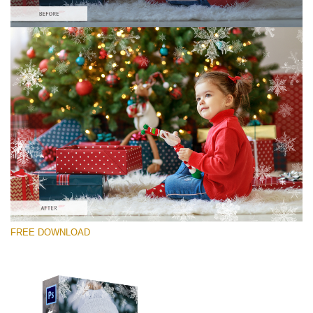
Lütfen seçin
Free Photoshop Overlay #9
Small 800*533px
Winter Snowflakes
(30 Overlays)
Large 6000*4000px
FREE DOWNLOAD
Sunlight Collection
(290 Overlays)
Large 6000*4000px