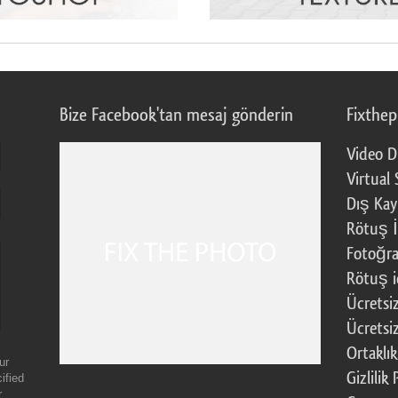
Bize Facebook'tan mesaj gönderin
Fixthe
Video D
Virtual 
Dış Kay
Rötuş İ
Fotoğra
Rötuş i
Ücretsi
Ücretsi
Ortaklı
ur
Gizlilik 
ified
r