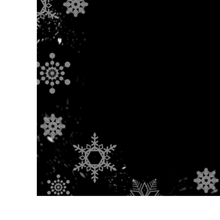
Ürün R