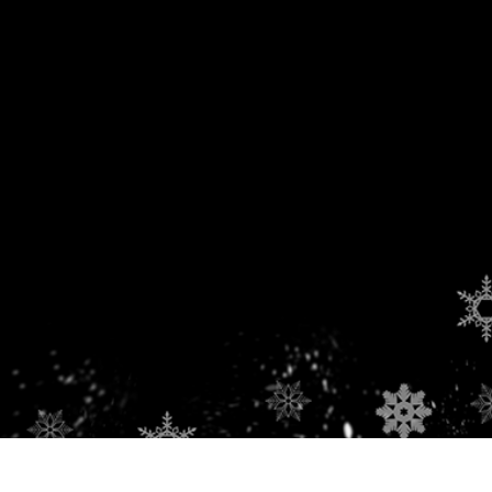
ötuş Hizmetleri
Mücevher Rötuş Hizmetleri
AI Eğitim Verileri