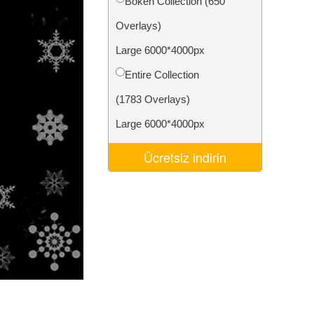
Bokeh Collection (650
Video Editing Services
Overlays)
Large 6000*4000px
Entire Collection
(1783 Overlays)
Large 6000*4000px
Ücretsiz indirin