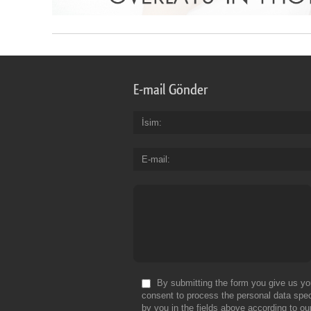
E-mail Gönder
İsim
E-mail
By submitting the form you give us yo
consent to process the personal data spec
by you in the fields above according to ou