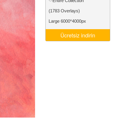
Entire Collection
Video Editing Services
(1783 Overlays)
Large 6000*4000px
Ücretsiz indirin