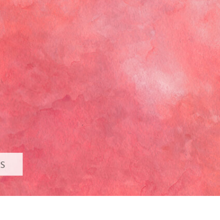
ötuş Hizmetleri
Mücevher Rötuş Hizmetleri
AI Eğitim Verileri