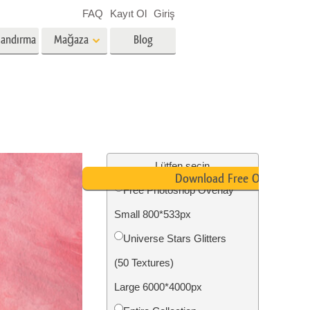
FAQ
Kayıt Ol
Giriş
landırma
Mağaza
Blog
es
Video
Profesyonel LUT
Video Yer Paylaşımları
zmetleri
Emlak Fotoğraf Düzenleme
Hizmetleri
Lütfen seçin
Download Free Overlay
Free Photoshop Overlay
nü
Small 800*533px
etleri
Fotoğraf Restorasyon Hizmetleri
Universe Stars Glitters
(50 Textures)
Large 6000*4000px