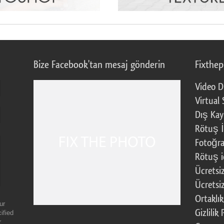
Bize Facebook'tan mesaj gönderin
Fixthe
Video D
Virtual 
Dış Kay
Rötuş İ
Fotoğra
Rötuş i
Ücretsi
Ücretsi
Ortaklı
ur
Gizlilik 
ified
r