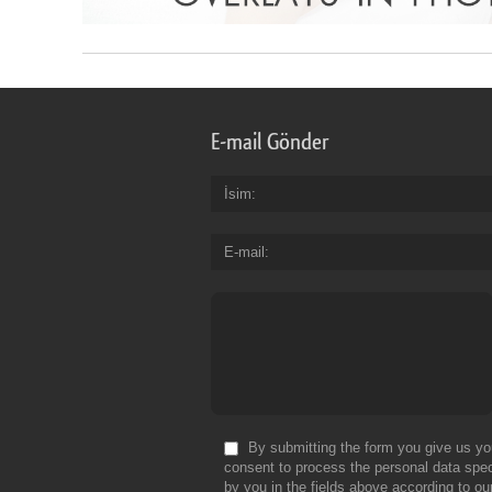
E-mail Gönder
İsim
E-mail
By submitting the form you give us yo
consent to process the personal data spec
by you in the fields above according to ou