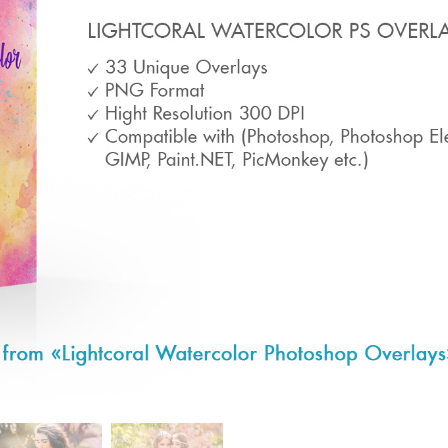
ötuş Hizmetleri
Mücevher Rötuş Hizmetleri
AI Eğitim Verileri