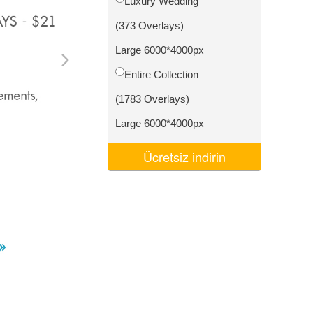
Luxury Wedding
Video Editing Services
(373 Overlays)
Large 6000*4000px
Entire Collection
(1783 Overlays)
Large 6000*4000px
Ücretsiz indirin