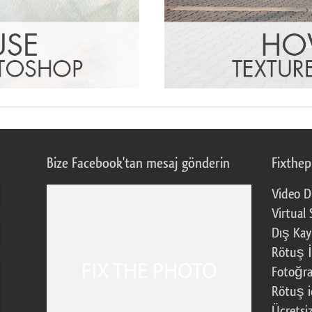
Bize Facebook'tan mesaj gönderin
Fixthe
Video D
Virtual 
Dış Kay
Rötuş İ
Fotoğra
Rötuş i
Ücretsi