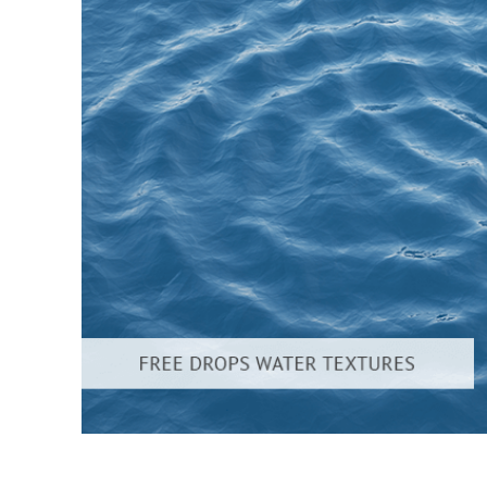
Ürün R