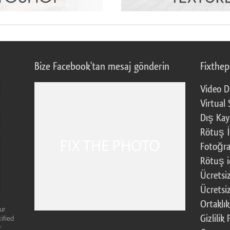
Bize Facebook'tan mesaj gönderin
Fixthe
Video D
Virtual 
Dış Kay
Rötuş İ
Fotoğra
Rötuş i
Ücretsi
Ücretsi
Ortaklı
ur
Gizlilik 
ified
r