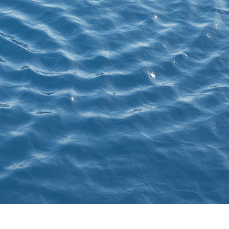
ötuş Hizmetleri
Mücevher Rötuş Hizmetleri
AI Eğitim Verileri