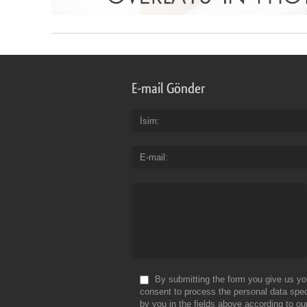
E-mail Gönder
İsim
E-mail
By submitting the form you give us yo
consent to process the personal data spec
by you in the fields above according to ou